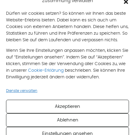
Zustimmung verwalten
mobil: +43 676 490 8866
mail: brigitte[at]oberlik-burtscher.at
Dürfen wir cookies setzen? So können wir Ihnen das beste
Website-Erlebnis bieten. Dabei kann es sich auch um
Email
*
Cookies von externen Anbietern handeln. Diese helfen uns,
Statistiken zu führen und Ihre Präferenzen zu speichern. So
bleiben Sie auf dem Laufenden und verpassen nichts.
Nachricht
Wenn Sie Ihre Einstellungen anpassen möchten, klicken Sie
auf “Einstellungen ansehen”. Indem Sie auf “Akzeptieren”
klicken, stimmen Sie der Verwendung aller Cookies zu, wie
in unserer
Cookie-Erklärung
beschrieben. Sie können Ihre
Einwilligung jederzeit ändern oder widerrufen.
Ich akzeptiere die
Datenschutzerklärung
Dienste verwalten
*
Pflichtfeld
Akzeptieren
Ablehnen
Einstellungen ansehen
Impressum
Datenschutzerklärung