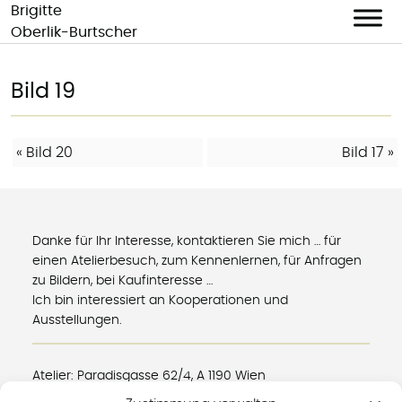
Brigitte
Oberlik-Burtscher
Skip
to
Bild 19
content
BEITRAGS-
«
Bild 20
Bild 17
»
NAVIGATION
Danke für Ihr Interesse, kontaktieren Sie mich … für
einen Atelierbesuch, zum Kennenlernen, für Anfragen
zu Bildern, bei Kaufinteresse …
Ich bin interessiert an Kooperationen und
Ausstellungen.
Atelier: Paradisgasse 62/4, A 1190 Wien