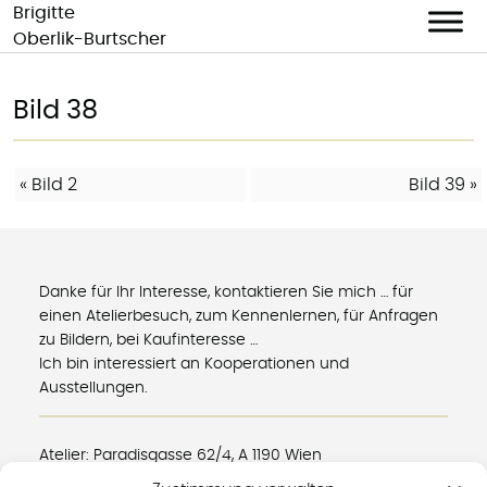
Brigitte
Oberlik-Burtscher
Skip
to
Bild 38
content
BEITRAGS-
«
Bild 2
Bild 39
»
NAVIGATION
Danke für Ihr Interesse, kontaktieren Sie mich … für
einen Atelierbesuch, zum Kennenlernen, für Anfragen
zu Bildern, bei Kaufinteresse …
Ich bin interessiert an Kooperationen und
Ausstellungen.
Atelier: Paradisgasse 62/4, A 1190 Wien