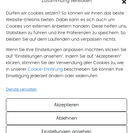
Zustimmung verwalten
mobil: +43 676 490 8866
mail: brigitte[at]oberlik-burtscher.at
Dürfen wir cookies setzen? So können wir Ihnen das beste
Website-Erlebnis bieten. Dabei kann es sich auch um
Email
*
Cookies von externen Anbietern handeln. Diese helfen uns,
Statistiken zu führen und Ihre Präferenzen zu speichern. So
bleiben Sie auf dem Laufenden und verpassen nichts.
Nachricht
Wenn Sie Ihre Einstellungen anpassen möchten, klicken Sie
auf “Einstellungen ansehen”. Indem Sie auf “Akzeptieren”
klicken, stimmen Sie der Verwendung aller Cookies zu, wie
in unserer
Cookie-Erklärung
beschrieben. Sie können Ihre
Einwilligung jederzeit ändern oder widerrufen.
Ich akzeptiere die
Datenschutzerklärung
Dienste verwalten
*
Pflichtfeld
Akzeptieren
Ablehnen
Einstellungen ansehen
Impressum
Datenschutzerklärung