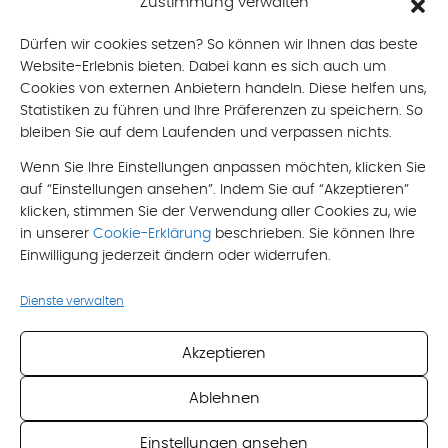
Zustimmung verwalten
mobil: +43 676 490 8866
mail: brigitte[at]oberlik-burtscher.at
Dürfen wir cookies setzen? So können wir Ihnen das beste
Website-Erlebnis bieten. Dabei kann es sich auch um
Email
*
Cookies von externen Anbietern handeln. Diese helfen uns,
Statistiken zu führen und Ihre Präferenzen zu speichern. So
bleiben Sie auf dem Laufenden und verpassen nichts.
Nachricht
Wenn Sie Ihre Einstellungen anpassen möchten, klicken Sie
auf “Einstellungen ansehen”. Indem Sie auf “Akzeptieren”
klicken, stimmen Sie der Verwendung aller Cookies zu, wie
in unserer
Cookie-Erklärung
beschrieben. Sie können Ihre
Einwilligung jederzeit ändern oder widerrufen.
Ich akzeptiere die
Datenschutzerklärung
Dienste verwalten
*
Pflichtfeld
Akzeptieren
Ablehnen
Einstellungen ansehen
Impressum
Datenschutzerklärung