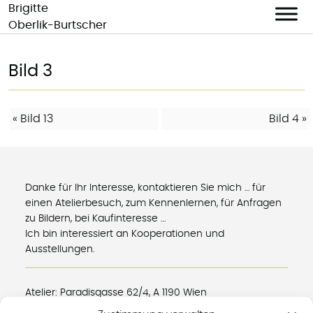
Brigitte
Oberlik-Burtscher
Skip
to
Bild 3
content
BEITRAGS-
«
Bild 13
Bild 4
»
NAVIGATION
Danke für Ihr Interesse, kontaktieren Sie mich … für
einen Atelierbesuch, zum Kennenlernen, für Anfragen
zu Bildern, bei Kaufinteresse …
Ich bin interessiert an Kooperationen und
Ausstellungen.
Atelier: Paradisgasse 62/4, A 1190 Wien