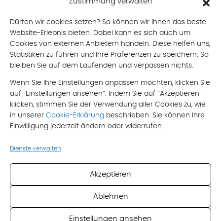
Zustimmung verwalten
mobil: +43 676 490 8866
mail: brigitte[at]oberlik-burtscher.at
Dürfen wir cookies setzen? So können wir Ihnen das beste
Website-Erlebnis bieten. Dabei kann es sich auch um
Email
*
Cookies von externen Anbietern handeln. Diese helfen uns,
Statistiken zu führen und Ihre Präferenzen zu speichern. So
bleiben Sie auf dem Laufenden und verpassen nichts.
Nachricht
Wenn Sie Ihre Einstellungen anpassen möchten, klicken Sie
auf “Einstellungen ansehen”. Indem Sie auf “Akzeptieren”
klicken, stimmen Sie der Verwendung aller Cookies zu, wie
in unserer
Cookie-Erklärung
beschrieben. Sie können Ihre
Einwilligung jederzeit ändern oder widerrufen.
Ich akzeptiere die
Datenschutzerklärung
Dienste verwalten
*
Pflichtfeld
Akzeptieren
Ablehnen
Einstellungen ansehen
Impressum
Datenschutzerklärung