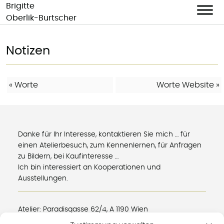
Brigitte
Oberlik-Burtscher
Skip
to
Notizen
content
BEITRAGS-
«
Worte
Worte Website
»
NAVIGATION
Danke für Ihr Interesse, kontaktieren Sie mich … für
einen Atelierbesuch, zum Kennenlernen, für Anfragen
zu Bildern, bei Kaufinteresse …
Ich bin interessiert an Kooperationen und
Ausstellungen.
Atelier: Paradisgasse 62/4, A 1190 Wien