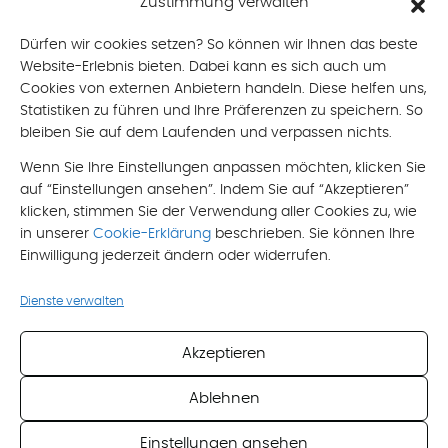
Zustimmung verwalten
mobil: +43 676 490 8866
mail: brigitte[at]oberlik-burtscher.at
Dürfen wir cookies setzen? So können wir Ihnen das beste
Website-Erlebnis bieten. Dabei kann es sich auch um
Email
*
Cookies von externen Anbietern handeln. Diese helfen uns,
Statistiken zu führen und Ihre Präferenzen zu speichern. So
bleiben Sie auf dem Laufenden und verpassen nichts.
Nachricht
Wenn Sie Ihre Einstellungen anpassen möchten, klicken Sie
auf “Einstellungen ansehen”. Indem Sie auf “Akzeptieren”
klicken, stimmen Sie der Verwendung aller Cookies zu, wie
in unserer
Cookie-Erklärung
beschrieben. Sie können Ihre
Einwilligung jederzeit ändern oder widerrufen.
Ich akzeptiere die
Datenschutzerklärung
Dienste verwalten
*
Pflichtfeld
Akzeptieren
Ablehnen
Einstellungen ansehen
Impressum
Datenschutzerklärung